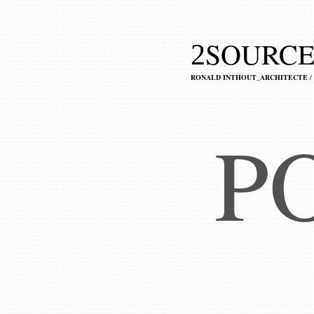
SOURCE
2
RONALD INTHOUT_ARCHITECTE
/
P