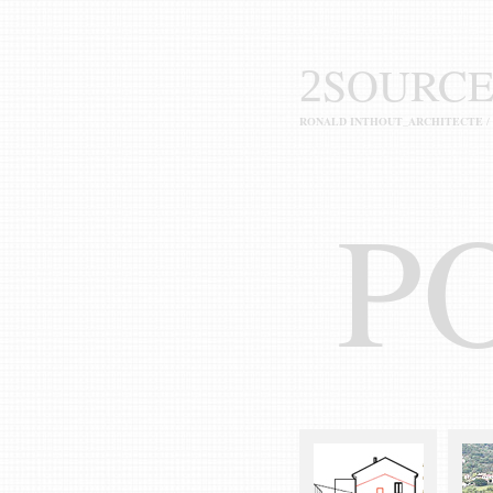
SOURCE
2
RONALD INTHOUT_ARCHITECTE
/
P