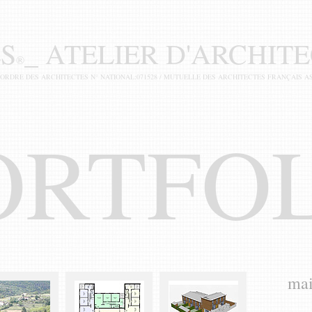
S
_ ATELIER D'ARCHIT
®
 ORDRE DES ARCHITECTES N° NATIONAL:071528 / MUTUELLE DES ARCHITECTES FRANÇAIS AS
ORTFO
mai